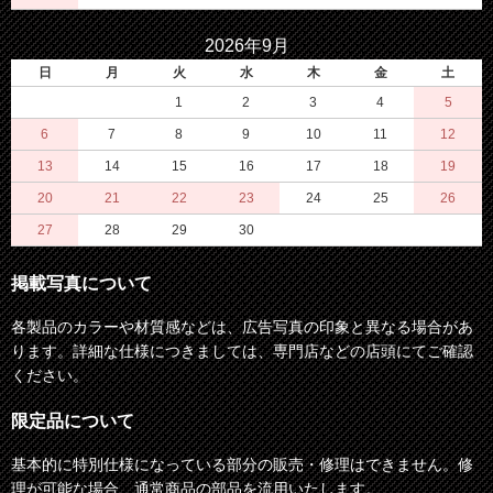
2026年9月
日
月
火
水
木
金
土
1
2
3
4
5
6
7
8
9
10
11
12
13
14
15
16
17
18
19
20
21
22
23
24
25
26
27
28
29
30
掲載写真について
各製品のカラーや材質感などは、広告写真の印象と異なる場合があ
ります。詳細な仕様につきましては、専門店などの店頭にてご確認
ください。
限定品について
基本的に特別仕様になっている部分の販売・修理はできません。修
理が可能な場合、通常商品の部品を流用いたします。