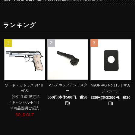
ランキング
1
2
3
マルチホップアジャスタ
ソード・カトラス ver.Ⅱ
M93R-AG No.115｜マガ
ー
ABS
ジンシール
【受注生産 限定品
550円(本体500円、税50
330円(本体300円、税30
／キャンセル不可】
円)
円)
※商品説明ご必読
SOLD OUT