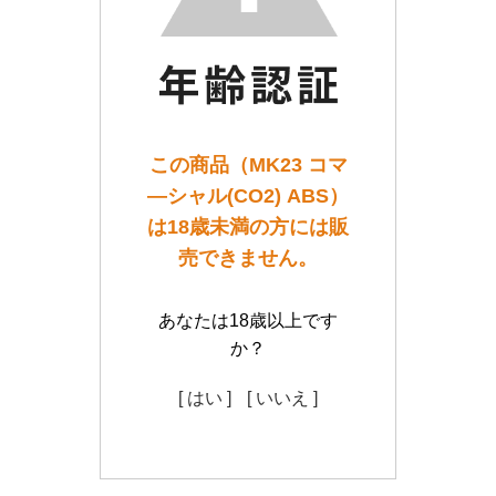
この商品（MK23 コマ
―シャル(CO2) ABS）
は18歳未満の方には販
売できません。
あなたは18歳以上です
か？
[ はい ]
[ いいえ ]