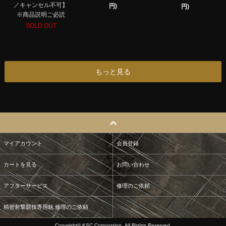
／キャンセル不可】
円)
円)
※商品説明ご必読
SOLD OUT
もっと見る
マイアカウント
会員登録
カートを見る
お問い合わせ
アフターサービス
修理のご依頼
精密射撃競技専用銃 修理のご依頼
Copyright© KSC Corporation. All Rights Reserved.