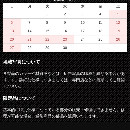
日
月
火
水
木
金
土
1
2
3
4
5
6
7
8
9
10
11
12
13
14
15
16
17
18
19
20
21
22
23
24
25
26
27
28
29
30
掲載写真について
各製品のカラーや材質感などは、広告写真の印象と異なる場合があ
ります。詳細な仕様につきましては、専門店などの店頭にてご確認
ください。
限定品について
基本的に特別仕様になっている部分の販売・修理はできません。修
理が可能な場合、通常商品の部品を流用いたします。