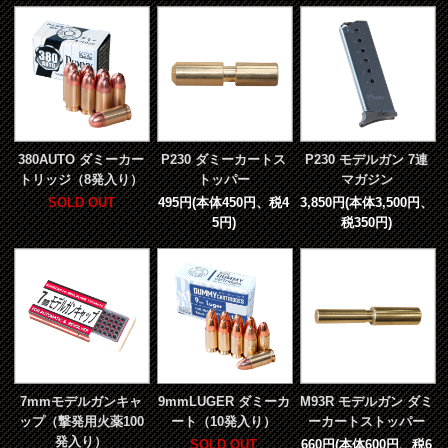
380AUTO ダミーカー
P230 ダミーカートス
P230 モデルガン 7連
トリッジ（8発入り）
トッパー
マガジン
SOLD OUT
495円(本体450円、税4
3,850円(本体3,500円、
5円)
税350円)
7mmモデルガンキャ
9mmLUGER ダミーカ
M93R モデルガン ダミ
ップ（撃発用火薬100
ート（10発入り）
ーカートストッパー
発入り）
SOLD OUT
660円(本体600円、税6