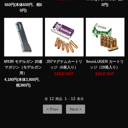
660円(本体600円、税6
0円)
0円)
M93R モデルガン 20連
.357マグナムカートリ
9mmLUGER カートリ
マガジン（モデルガン
ッジ（6発入り）
ッジ（10発入り）
用）
SOLD OUT
SOLD OUT
4,180円(本体3,800円、
税380円)
12
1
12
全
商品
-
表示
< Prev
Next >