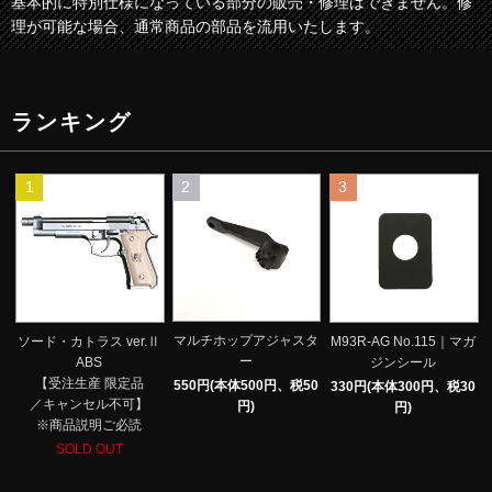
基本的に特別仕様になっている部分の販売・修理はできません。修
理が可能な場合、通常商品の部品を流用いたします。
ランキング
1
2
3
マルチホップアジャスタ
ソード・カトラス ver.Ⅱ
M93R-AG No.115｜マガ
ー
ABS
ジンシール
【受注生産 限定品
550円(本体500円、税50
330円(本体300円、税30
／キャンセル不可】
円)
円)
※商品説明ご必読
SOLD OUT