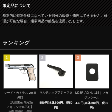
限定品について
基本的に特別仕様になっている部分の販売・修理はできません。修
理が可能な場合、通常商品の部品を流用いたします。
ランキング
1
2
3
マルチホップアジャスタ
ソード・カトラス ver.Ⅱ
M93R-AG No.115｜マガ
ー
ABS
ジンシール
【受注生産 限定品
550円(本体500円、税50
330円(本体300円、税30
／キャンセル不可】
円)
円)
※商品説明ご必読