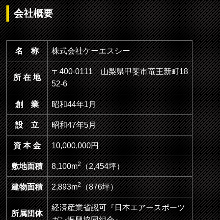
会社概要
名 称
株式会社ケーエスシー
〒400-0111 山梨県甲斐市竜王新町18
所 在 地
52-6
創 業
昭和44年1月
設 立
昭和47年5月
資 本 金
10,000,000円
2
敷地面積
8,100m
（2,454坪）
2
建物面積
2,893m
（876坪）
経済産業省認可『日本エアースポーツ
所属団体
ガン振興協同組合』