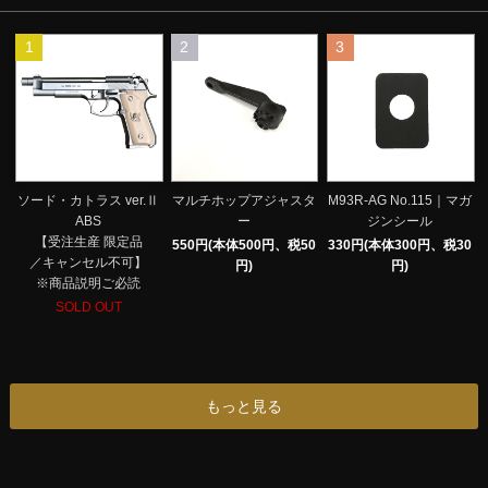
1
2
3
マルチホップアジャスタ
ソード・カトラス ver.Ⅱ
M93R-AG No.115｜マガ
ー
ABS
ジンシール
【受注生産 限定品
550円(本体500円、税50
330円(本体300円、税30
／キャンセル不可】
円)
円)
※商品説明ご必読
SOLD OUT
もっと見る