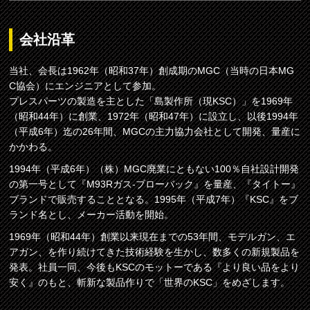
会社沿革
当社、会長は1962年（昭和37年）創成期のMGC（当時の日本MG
C協会）にエンジニアとして参加。
プレスパーツの製造を主とした「島製作所（現KSC）」を1969年
（昭和44年）に創業、1972年（昭和47年）に設立し、以後1994年
（平成6年）迄の26年間、MGCの主力協力会社として開発、量産に
かかわる。
1994年（平成6年）（株）MGC廃業にともない100％自社設計開発
の第一号として『M93Rガス-ブローバック』を量産、『タイトー』
ブランドで販売することとなる。1995年（平成7年）『KSC』をブ
ランド名とし、メーカー活動を開始。
1969年（昭和44年）創業以来現在までの53年間、モデルガン、エ
アガン、を作り続けてきた技術経験を生かし、数多くの新規製品を
発表。社員一同、今後もKSCのモットーである『より良い品をより
安く』のもと、斬新な製品作りで「世界のKSC」をめざします。