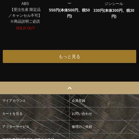
ー
ABS
ジンシール
【受注生産 限定品
550円(本体500円、税50
330円(本体300円、税30
／キャンセル不可】
円)
円)
※商品説明ご必読
SOLD OUT
もっと見る
マイアカウント
会員登録
カートを見る
お問い合わせ
アフターサービス
修理のご依頼