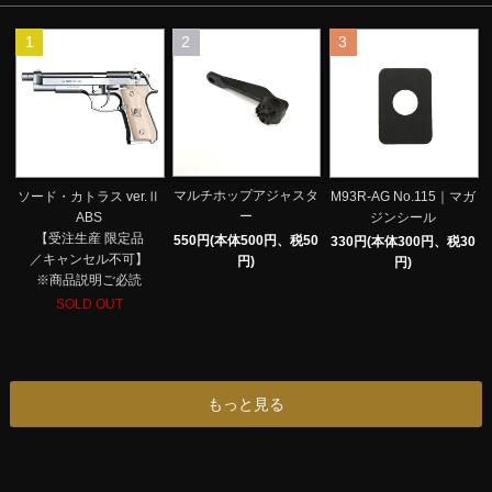
1
2
3
マルチホップアジャスタ
ソード・カトラス ver.Ⅱ
M93R-AG No.115｜マガ
ー
ABS
ジンシール
【受注生産 限定品
550円(本体500円、税50
330円(本体300円、税30
／キャンセル不可】
円)
円)
※商品説明ご必読
SOLD OUT
もっと見る