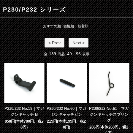
P230/P232 シリーズ
おすすめ順
価格順
新着順
< Prev
Next >
139
49
96
全
商品
-
表示
P230/232 No.59｜マガ
P230/232 No.60｜マガ
P230/232 No.61｜マガ
ジンキャッチ B
ジンキャッチピン
ジンキャッチスプリン
グ
858円(本体780円、税7
215円(本体195円、税2
8円)
0円)
286円(本体260円、税2