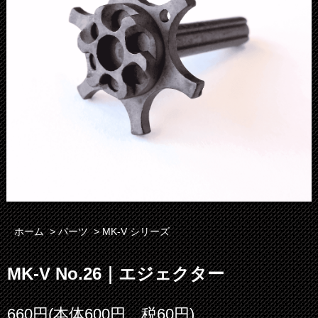
ホーム
>
パーツ
>
MK-V シリーズ
MK-V No.26｜エジェクター
660円(本体600円、税60円)