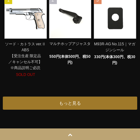
1
2
3
マルチホップアジャスタ
ソード・カトラス ver.Ⅱ
M93R-AG No.115｜マガ
ー
ABS
ジンシール
【受注生産 限定品
550円(本体500円、税50
330円(本体300円、税30
／キャンセル不可】
円)
円)
※商品説明ご必読
SOLD OUT
もっと見る