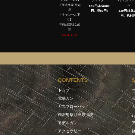
ス ver.Ⅱ ABS
ジャスター
5｜マガジン
【受注生産 限定
ル
550円(本体500
品
円、税50円)
330円(本体3
／キャンセル不
円、税30円
可】
※商品説明ご必
読
SOLD OUT
CONTENTS
トップ
電動ガン
ガスブローバック
精密射撃競技専用銃
モデルガン
アクセサリー