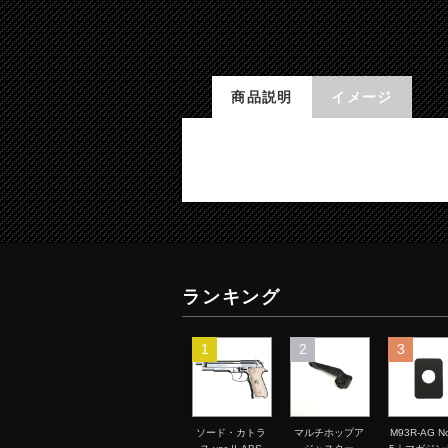
商品説明
イメージ
ランキング
1
2
3
ソード・カトラ
マルチホップア
M93R-AG No