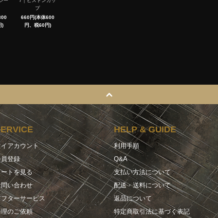
シー
7｜ピストンカッ
プ
00
660円(本体600
)
円、税60円)
SERVICE
HELP & GUIDE
マイアカウント
利用手順
会員登録
Q&A
カートを見る
支払い方法について
お問い合わせ
配送・送料について
アフターサービス
返品について
修理のご依頼
特定商取引法に基づく表記