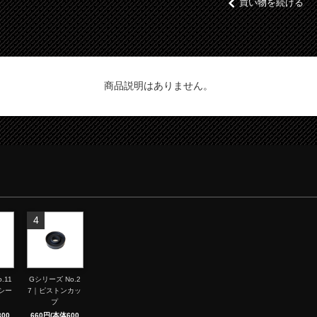
買い物を続ける
商品説明はありません。
4
.11
Gシリーズ No.2
シー
7｜ピストンカッ
プ
00
660円(本体600