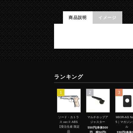
商品説明
イメージ
ランキング
1
2
3
ソード・カトラ
マルチホップア
M93R-AG No
ス ver.Ⅱ ABS
ジャスター
5｜マガジン
【受注生産 限定
ル
550円(本体500
品
円、税50円)
330円(本体3