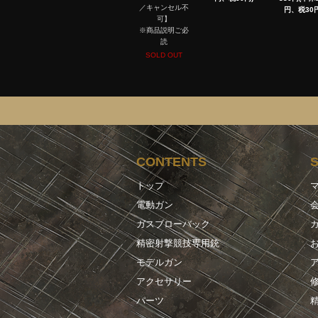
／キャンセル不
円、税30円
可】
※商品説明ご必
読
SOLD OUT
CONTENTS
トップ
電動ガン
ガスブローバック
精密射撃競技専用銃
モデルガン
アクセサリー
パーツ