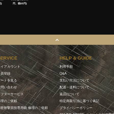
)
円、税60円)
SERVICE
HELP & GUIDE
マイアカウント
利用手順
会員登録
Q&A
カートを見る
支払い方法について
お問い合わせ
配送・送料について
アフターサービス
返品について
修理のご依頼
特定商取引法に基づく表記
精密射撃競技専用銃 修理のご依頼
プライバシーポリシー