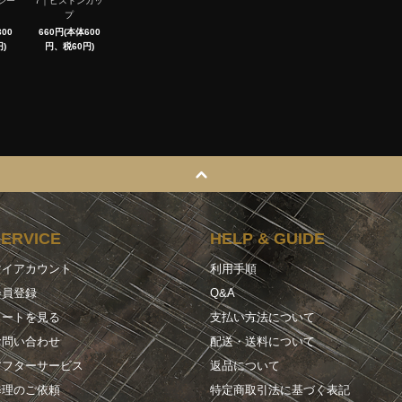
シー
7｜ピストンカッ
プ
00
660円(本体600
)
円、税60円)
SERVICE
HELP & GUIDE
マイアカウント
利用手順
会員登録
Q&A
カートを見る
支払い方法について
お問い合わせ
配送・送料について
アフターサービス
返品について
修理のご依頼
特定商取引法に基づく表記