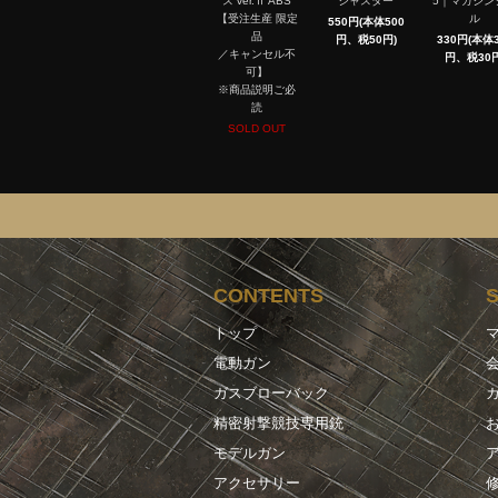
ス ver.Ⅱ ABS
ジャスター
5｜マガジン
【受注生産 限定
ル
550円(本体500
品
円、税50円)
330円(本体3
／キャンセル不
円、税30円
可】
※商品説明ご必
読
SOLD OUT
CONTENTS
トップ
電動ガン
ガスブローバック
精密射撃競技専用銃
モデルガン
アクセサリー