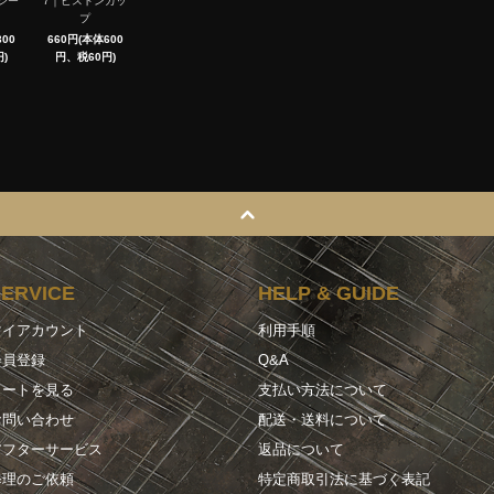
シー
7｜ピストンカッ
プ
00
660円(本体600
)
円、税60円)
SERVICE
HELP & GUIDE
マイアカウント
利用手順
会員登録
Q&A
カートを見る
支払い方法について
お問い合わせ
配送・送料について
アフターサービス
返品について
修理のご依頼
特定商取引法に基づく表記