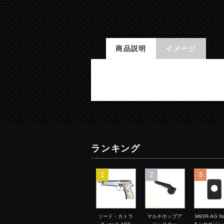
商品説明
イメージ
ランキング
1
2
3
ソード・カトラ
マルチホップア
M93R-AG No