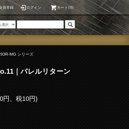
会員登録
ログイン
カート(0)
M93R-MG シリーズ
 No.11｜バレルリターン
00円、税10円)