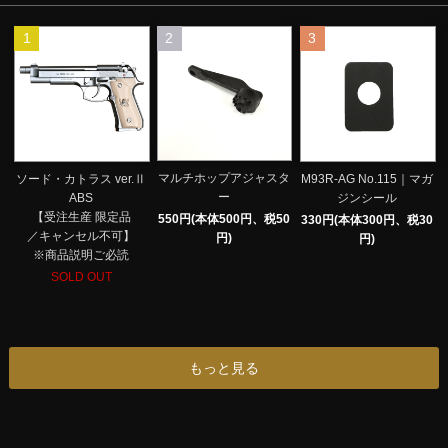
1
2
3
マルチホップアジャスタ
ソード・カトラス ver.Ⅱ
M93R-AG No.115｜マガ
ー
ABS
ジンシール
【受注生産 限定品
550円(本体500円、税50
330円(本体300円、税30
／キャンセル不可】
円)
円)
※商品説明ご必読
SOLD OUT
もっと見る