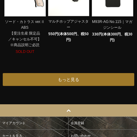
マルチホップアジャスタ
ソード・カトラス ver.Ⅱ
M93R-AG No.115｜マガ
ー
ABS
ジンシール
【受注生産 限定品
550円(本体500円、税50
330円(本体300円、税30
／キャンセル不可】
円)
円)
※商品説明ご必読
SOLD OUT
もっと見る
マイアカウント
会員登録
カートを見る
お問い合わせ