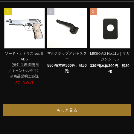
1
2
3
マルチホップアジャスタ
ソード・カトラス ver.Ⅱ
M93R-AG No.115｜マガ
ー
ABS
ジンシール
【受注生産 限定品
550円(本体500円、税50
330円(本体300円、税30
／キャンセル不可】
円)
円)
※商品説明ご必読
SOLD OUT
もっと見る