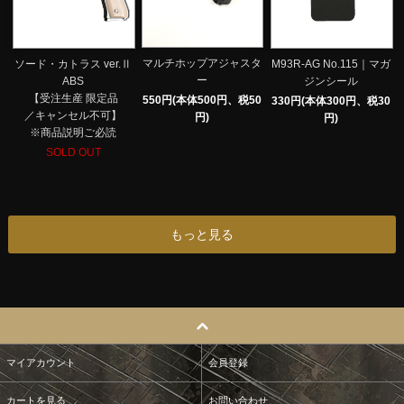
マルチホップアジャスタ
ソード・カトラス ver.Ⅱ
M93R-AG No.115｜マガ
ー
ABS
ジンシール
【受注生産 限定品
550円(本体500円、税50
330円(本体300円、税30
／キャンセル不可】
円)
円)
※商品説明ご必読
SOLD OUT
もっと見る
マイアカウント
会員登録
カートを見る
お問い合わせ