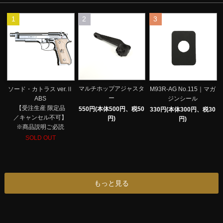
1
2
3
マルチホップアジャスタ
ソード・カトラス ver.Ⅱ
M93R-AG No.115｜マガ
ー
ABS
ジンシール
【受注生産 限定品
550円(本体500円、税50
330円(本体300円、税30
／キャンセル不可】
円)
円)
※商品説明ご必読
SOLD OUT
もっと見る