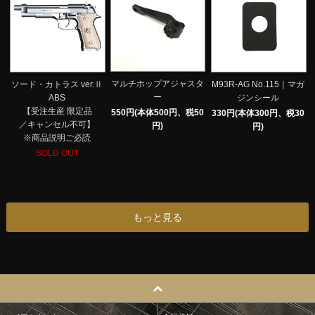
マルチホップアジャスタ
ソード・カトラス ver.Ⅱ
M93R-AG No.115｜マガ
ー
ABS
ジンシール
【受注生産 限定品
550円(本体500円、税50
330円(本体300円、税30
／キャンセル不可】
円)
円)
※商品説明ご必読
SOLD OUT
もっと見る