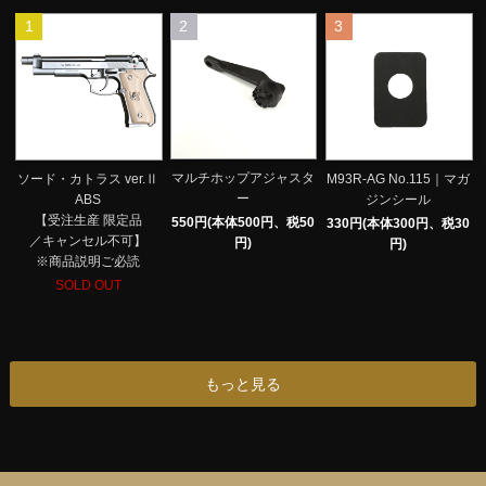
1
2
3
マルチホップアジャスタ
ソード・カトラス ver.Ⅱ
M93R-AG No.115｜マガ
ー
ABS
ジンシール
【受注生産 限定品
550円(本体500円、税50
330円(本体300円、税30
／キャンセル不可】
円)
円)
※商品説明ご必読
SOLD OUT
もっと見る