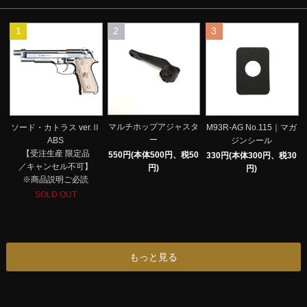
1
2
3
マルチホップアジャスタ
ソード・カトラス ver.Ⅱ
M93R-AG No.115｜マガ
ー
ABS
ジンシール
【受注生産 限定品
550円(本体500円、税50
330円(本体300円、税30
／キャンセル不可】
円)
円)
※商品説明ご必読
SOLD OUT
もっと見る