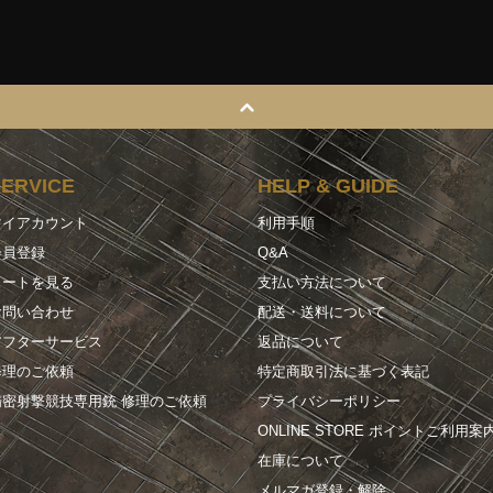
SERVICE
HELP & GUIDE
マイアカウント
利用手順
会員登録
Q&A
カートを見る
支払い方法について
お問い合わせ
配送・送料について
アフターサービス
返品について
修理のご依頼
特定商取引法に基づく表記
精密射撃競技専用銃 修理のご依頼
プライバシーポリシー
ONLINE STORE ポイントご利用案
在庫について
メルマガ登録・解除