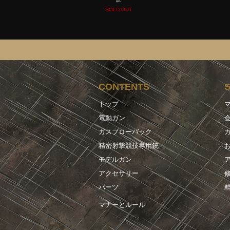
SOLD OUT
CONTENTS
トップ
電動ガン
ガスブローバック
精密射撃競技専用銃
モデルガン
アクセサリー
パーツ
マナーとルール