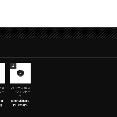
4
.11
Gシリーズ No.2
シー
7｜ピストンカッ
プ
00
660円(本体600
)
円、税60円)