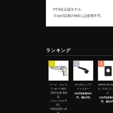
PTS社公認モデル
※ver2以前のM4には使用不可。
ランキング
1
2
3
ソード・カトラ
マルチホップア
M93R-AG No
ス ver.Ⅱ ABS
ジャスター
5｜マガジン
【受注生産 限定
ル
550円(本体500
品
円、税50円)
330円(本体3
／キャンセル不
円、税30円
可】
※商品説明ご必
読