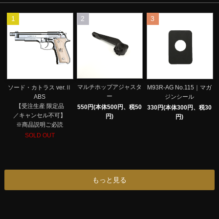
1
2
3
マルチホップアジャスタ
ソード・カトラス ver.Ⅱ
M93R-AG No.115｜マガ
ー
ABS
ジンシール
【受注生産 限定品
550円(本体500円、税50
330円(本体300円、税30
／キャンセル不可】
円)
円)
※商品説明ご必読
SOLD OUT
もっと見る