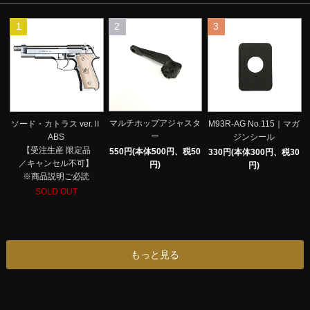
1
2
3
マルチホップアジャスタ
ソード・カトラス ver.Ⅱ
M93R-AG No.115｜マガ
ー
ABS
ジンシール
【受注生産 限定品
550円(本体500円、税50
330円(本体300円、税30
／キャンセル不可】
円)
円)
※商品説明ご必読
SOLD OUT
もっと見る