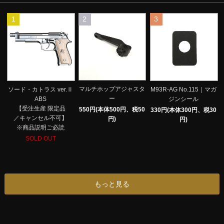
1
2
3
マルチホップアジャスタ
ソード・カトラス ver.Ⅱ
M93R-AG No.115｜マガ
ー
ABS
ジンシール
【受注生産 限定品
550円(本体500円、税50
330円(本体300円、税30
／キャンセル不可】
円)
円)
※商品説明ご必読
SOLD OUT
もっと見る