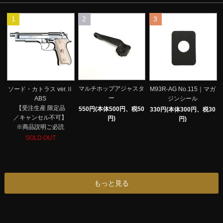
1
2
3
マルチホップアジャスタ
ソード・カトラス ver.Ⅱ
M93R-AG No.115｜マガ
ー
ABS
ジンシール
【受注生産 限定品
550円(本体500円、税50
330円(本体300円、税30
／キャンセル不可】
円)
円)
※商品説明ご必読
SOLD OUT
もっと見る