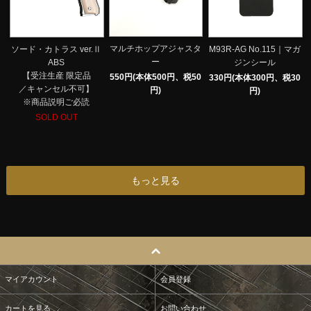
マルチホップアジャスタ
ソード・カトラス ver.Ⅱ
M93R-AG No.115｜マガ
ー
ABS
ジンシール
【受注生産 限定品
550円(本体500円、税50
330円(本体300円、税30
／キャンセル不可】
円)
円)
※商品説明ご必読
SOLD OUT
もっと見る
マイアカウント
会員登録
カートを見る
お問い合わせ