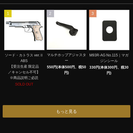
1
2
3
マルチホップアジャスタ
ソード・カトラス ver.Ⅱ
M93R-AG No.115｜マガ
ー
ABS
ジンシール
【受注生産 限定品
550円(本体500円、税50
330円(本体300円、税30
／キャンセル不可】
円)
円)
※商品説明ご必読
SOLD OUT
もっと見る