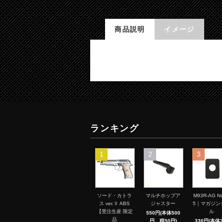
商品説明
イメージ
ランキング
1
2
3
ソード・カトラ
マルチホップア
M93R-AG No
ス ver.Ⅱ ABS
ジャスター
5｜マガジン
【受注生産 限定
ル
550円(本体500
品
円、税50円)
330円(本体3