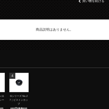
買い物を続ける
商品説明はありません。
4
.11
Gシリーズ No.2
シー
7｜ピストンカッ
プ
00
660円(本体600