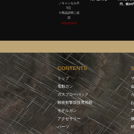
／キャンセル不
円、税30円
可】
※商品説明ご必
読
SOLD OUT
CONTENTS
トップ
電動ガン
ガスブローバック
精密射撃競技専用銃
モデルガン
アクセサリー
パーツ