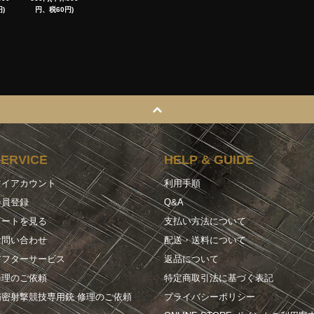
)
円、税60円)
SERVICE
HELP & GUIDE
マイアカウント
利用手順
会員登録
Q&A
カートを見る
支払い方法について
お問い合わせ
配送・送料について
アフターサービス
返品について
修理のご依頼
特定商取引法に基づく表記
精密射撃競技専用銃 修理のご依頼
プライバシーポリシー