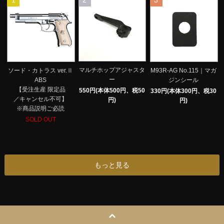
1
2
3
マルチホップアジャスタ
ソード・カトラス ver.Ⅱ
M93R-AG No.115｜マガ
ー
ABS
ジンシール
【受注生産 限定品
550円(本体500円、税50
330円(本体300円、税30
／キャンセル不可】
円)
円)
※商品説明ご必読
SOLD OUT
もっと見る