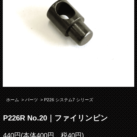
ホーム
>
パーツ
>
P226 システム7 シリーズ
P226R No.20｜ファイリンピン
440円(本体400円、税40円)