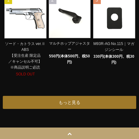
1
2
3
マルチホップアジャスタ
ソード・カトラス ver.Ⅱ
M93R-AG No.115｜マガ
ー
ABS
ジンシール
【受注生産 限定品
550円(本体500円、税50
330円(本体300円、税30
／キャンセル不可】
円)
円)
※商品説明ご必読
SOLD OUT
もっと見る