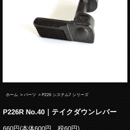
ホーム
>
パーツ
>
P226 システム7 シリーズ
P226R No.40｜テイクダウンレバー
660円(本体600円、税60円)