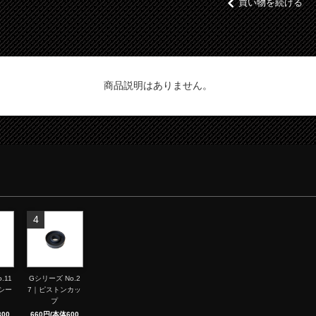
買い物を続ける
商品説明はありません。
4
.11
Gシリーズ No.2
シー
7｜ピストンカッ
プ
00
660円(本体600