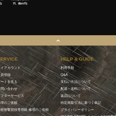
)
円、税60円)
SERVICE
HELP & GUIDE
マイアカウント
利用手順
会員登録
Q&A
カートを見る
支払い方法について
お問い合わせ
配送・送料について
アフターサービス
返品について
修理のご依頼
特定商取引法に基づく表記
精密射撃競技専用銃 修理のご依頼
プライバシーポリシー