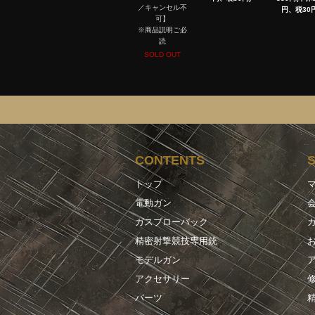
／キャンセル不
円、税30円
可】
※商品説明ご必
読
SOLD OUT
CONTENTS
トップ
電動ガン
ガスブローバック
精密射撃競技専用銃
モデルガン
アクセサリー
パーツ