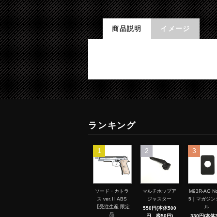
商品説明
イメージ
ランキング
1
2
3
ソード・カトラ
マルチホップア
M93R-AG No
ス ver.Ⅱ ABS
ジャスター
5｜マガジン
【受注生産 限定
ル
550円(本体500
品
円、税50円)
330円(本体3