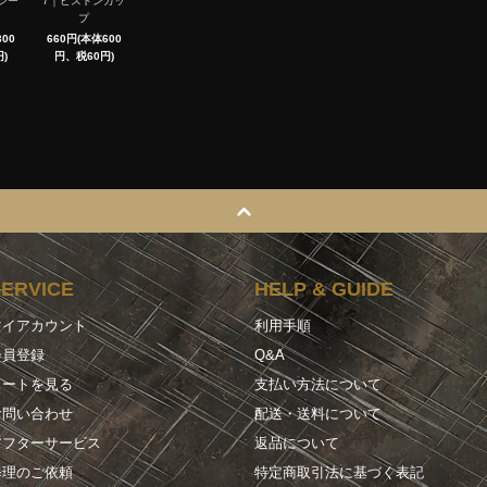
シー
7｜ピストンカッ
プ
00
660円(本体600
)
円、税60円)
SERVICE
HELP & GUIDE
マイアカウント
利用手順
会員登録
Q&A
カートを見る
支払い方法について
お問い合わせ
配送・送料について
アフターサービス
返品について
修理のご依頼
特定商取引法に基づく表記