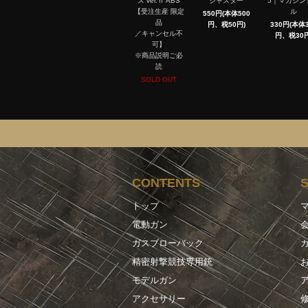
ス ver.Ⅱ ABS
ジャスター
5｜マガジン
【受注生産 限定
ル
550円(本体500
品
円、税50円)
330円(本体3
／キャンセル不
円、税30円
可】
※商品説明ご必
読
SOLD OUT
CONTENTS
トップ
電動ガン
ガスブローバック
精密射撃競技専用銃
モデルガン
アクセサリー