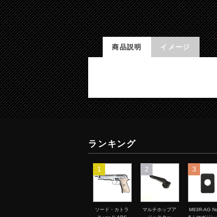
商品説明
イメージ
ランキング
1
2
3
ソード・カトラ
マルチホップア
M93R-AG No