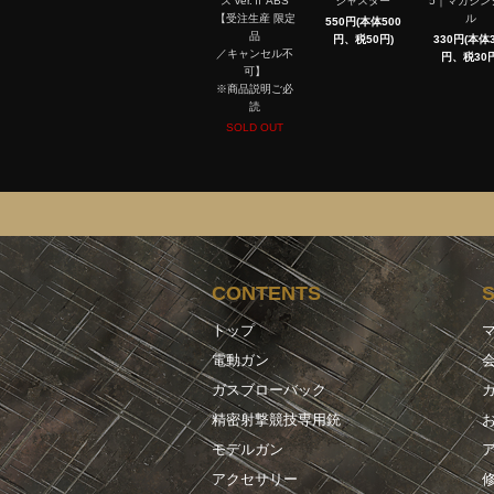
ス ver.Ⅱ ABS
ジャスター
5｜マガジン
【受注生産 限定
ル
550円(本体500
品
円、税50円)
330円(本体3
／キャンセル不
円、税30円
可】
※商品説明ご必
読
SOLD OUT
CONTENTS
トップ
電動ガン
ガスブローバック
精密射撃競技専用銃
モデルガン
アクセサリー