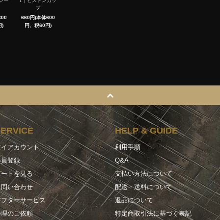
シー
7｜ピストンカッ
プ
00
660円(本体600
)
円、税60円)
SERVICE
HELP & GUIDE
マイアカウント
利用手順
会員登録
Q&A
カートを見る
支払い方法について
お問い合わせ
配送・送料について
アフターサービス
返品について
修理のご依頼
特定商取引法に基づく表記