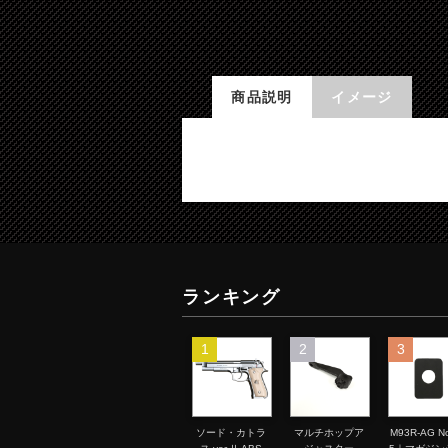
商品説明
イメージ
ランキング
1
2
3
ソード・カトラ
マルチホップア
M93R-AG No