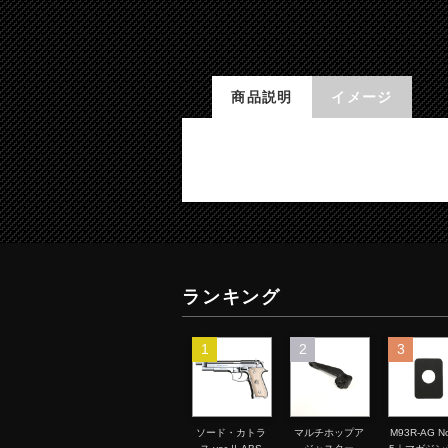
商品説明
イメージ
ランキング
1
2
3
ソード・カトラ
マルチホップア
M93R-AG No