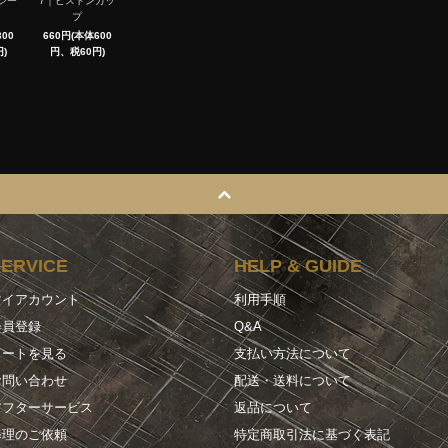
シー
7｜ピストンカッ
プ
00
660円(本体600
)
円、税60円)
SERVICE
HELP & GUIDE
マイアカウント
利用手順
会員登録
Q&A
カートを見る
支払い方法について
お問い合わせ
配送・送料について
アフターサービス
返品について
修理のご依頼
特定商取引法に基づく表記