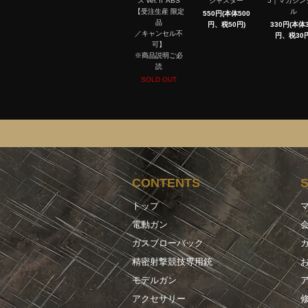
ス ver.Ⅱ ABS
ジャスター
5｜マガジン
【受注生産 限定
ル
550円(本体500
品
円、税50円)
330円(本体3
／キャンセル不
円、税30円
可】
※商品説明ご必
読
SOLD OUT
CONTENTS
トップ
電動ガン
ガスブローバック
精密射撃競技専用銃
モデルガン
アクセサリー