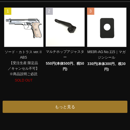
1
2
3
マルチホップアジャスタ
ソード・カトラス ver.Ⅱ
M93R-AG No.115｜マガ
ー
ABS
ジンシール
【受注生産 限定品
550円(本体500円、税50
330円(本体300円、税30
／キャンセル不可】
円)
円)
※商品説明ご必読
SOLD OUT
もっと見る