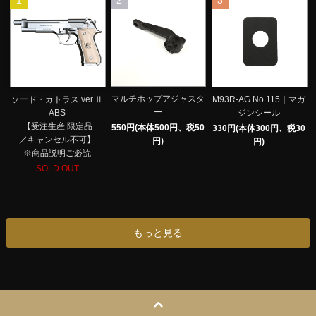
1
2
3
マルチホップアジャスタ
ソード・カトラス ver.Ⅱ
M93R-AG No.115｜マガ
ー
ABS
ジンシール
【受注生産 限定品
550円(本体500円、税50
330円(本体300円、税30
／キャンセル不可】
円)
円)
※商品説明ご必読
SOLD OUT
もっと見る