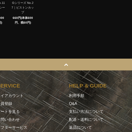
.11
Gシリーズ No.2
シー
7｜ピストンカッ
プ
00
660円(本体600
)
円、税60円)
SERVICE
HELP & GUIDE
マイアカウント
利用手順
会員登録
Q&A
カートを見る
支払い方法について
お問い合わせ
配送・送料について
アフターサービス
返品について