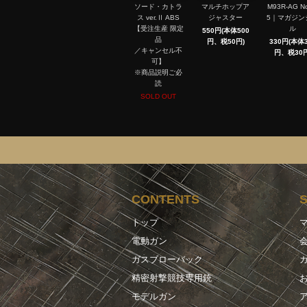
ソード・カトラ
マルチホップア
M93R-AG No
ス ver.Ⅱ ABS
ジャスター
5｜マガジン
【受注生産 限定
ル
550円(本体500
品
円、税50円)
330円(本体3
／キャンセル不
円、税30円
可】
※商品説明ご必
読
SOLD OUT
CONTENTS
トップ
電動ガン
ガスブローバック
精密射撃競技専用銃
モデルガン