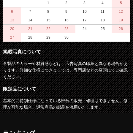
1
2
3
4
5
6
7
8
9
10
11
12
13
14
15
16
17
18
19
20
21
22
23
24
25
26
27
28
29
30
掲載写真について
各製品のカラーや材質感などは、広告写真の印象と異なる場合があ
ります。詳細な仕様につきましては、専門店などの店頭にてご確認
ください。
限定品について
基本的に特別仕様になっている部分の販売・修理はできません。修
理が可能な場合、通常商品の部品を流用いたします。