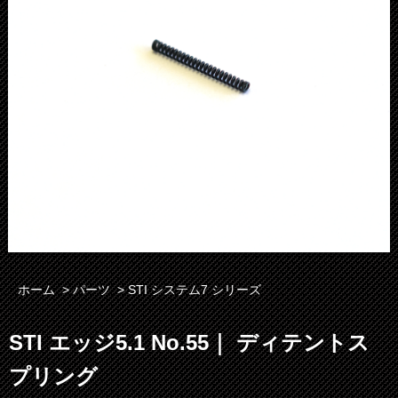
ホーム
>
パーツ
>
STI システム7 シリーズ
STI エッジ5.1 No.55｜ ディテントス
プリング