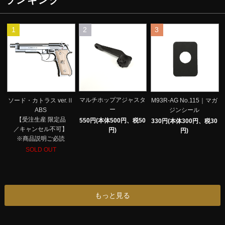
ランキング
1
2
3
マルチホップアジャスタ
ソード・カトラス ver.Ⅱ
M93R-AG No.115｜マガ
ー
ABS
ジンシール
【受注生産 限定品
550円(本体500円、税50
330円(本体300円、税30
／キャンセル不可】
円)
円)
※商品説明ご必読
SOLD OUT
もっと見る