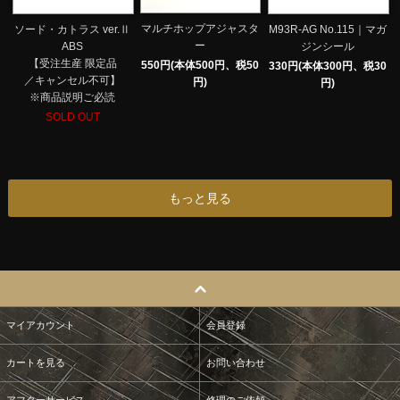
マルチホップアジャスタ
ソード・カトラス ver.Ⅱ
M93R-AG No.115｜マガ
ー
ABS
ジンシール
【受注生産 限定品
550円(本体500円、税50
330円(本体300円、税30
／キャンセル不可】
円)
円)
※商品説明ご必読
SOLD OUT
もっと見る
マイアカウント
会員登録
カートを見る
お問い合わせ