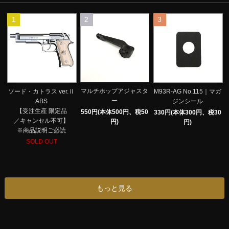
1
2
3
マルチホップアジャスタ
ソード・カトラス ver.Ⅱ
M93R-AG No.115｜マガ
ー
ABS
ジンシール
【受注生産 限定品
550円(本体500円、税50
330円(本体300円、税30
／キャンセル不可】
円)
円)
※商品説明ご必読
SOLD OUT
もっと見る