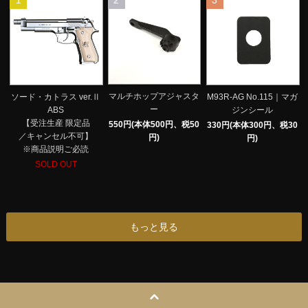
1
2
3
マルチホップアジャスタ
ソード・カトラス ver.Ⅱ
M93R-AG No.115｜マガ
ー
ABS
ジンシール
【受注生産 限定品
550円(本体500円、税50
330円(本体300円、税30
／キャンセル不可】
円)
円)
※商品説明ご必読
SOLD OUT
もっと見る