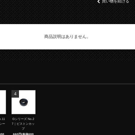
買い物を続ける
商品説明はありません。
4
.11
Gシリーズ No.2
シー
7｜ピストンカッ
プ
00
660円(本体600