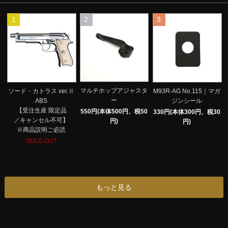
1
2
3
マルチホップアジャスタ
ソード・カトラス ver.Ⅱ
M93R-AG No.115｜マガ
ー
ABS
ジンシール
【受注生産 限定品
550円(本体500円、税50
330円(本体300円、税30
／キャンセル不可】
円)
円)
※商品説明ご必読
SOLD OUT
もっと見る