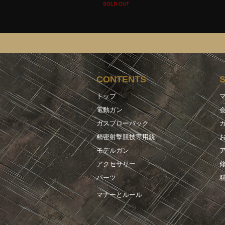
SOLD OUT
CONTENTS
トップ
電動ガン
ガスブローバック
精密射撃競技専用銃
モデルガン
アクセサリー
パーツ
マナーとルール