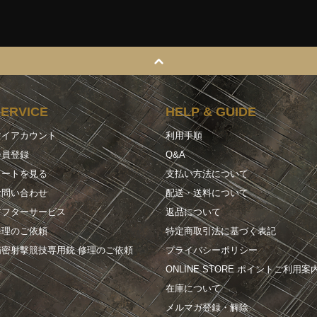
SERVICE
HELP & GUIDE
マイアカウント
利用手順
会員登録
Q&A
カートを見る
支払い方法について
お問い合わせ
配送・送料について
アフターサービス
返品について
修理のご依頼
特定商取引法に基づく表記
精密射撃競技専用銃 修理のご依頼
プライバシーポリシー
ONLINE STORE ポイントご利用案
在庫について
メルマガ登録・解除