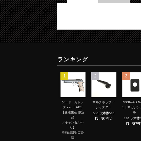
ランキング
1
2
3
ソード・カトラ
マルチホップア
M93R-AG No
ス ver.Ⅱ ABS
ジャスター
5｜マガジン
【受注生産 限定
ル
550円(本体500
品
円、税50円)
330円(本体3
／キャンセル不
円、税30円
可】
※商品説明ご必
読