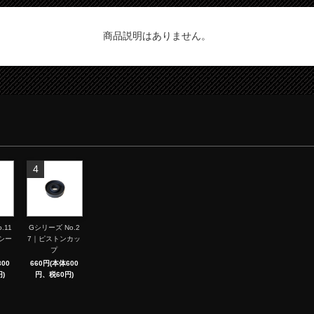
商品説明はありません。
4
.11
Gシリーズ No.2
シー
7｜ピストンカッ
プ
00
660円(本体600
)
円、税60円)