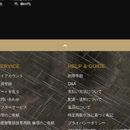
)
円、税60円)
SERVICE
HELP & GUIDE
マイアカウント
利用手順
会員登録
Q&A
カートを見る
支払い方法について
お問い合わせ
配送・送料について
アフターサービス
返品について
修理のご依頼
特定商取引法に基づく表記
精密射撃競技専用銃 修理のご依頼
プライバシーポリシー