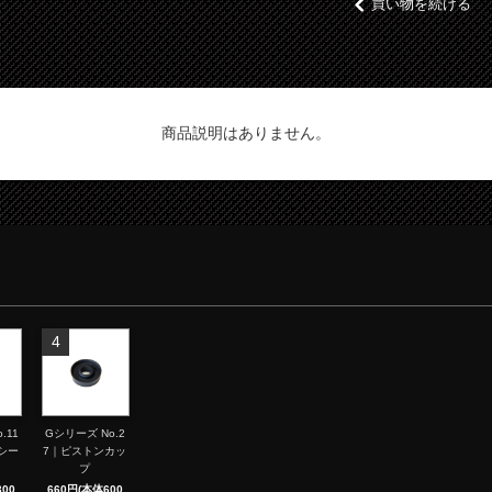
買い物を続ける
商品説明はありません。
4
.11
Gシリーズ No.2
シー
7｜ピストンカッ
プ
00
660円(本体600