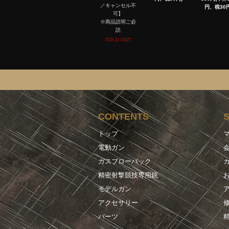
／キャンセル不
円、税30円
可】
※商品説明ご必
読
SOLD OUT
CONTENTS
トップ
電動ガン
ガスブローバック
精密射撃競技専用銃
モデルガン
アクセサリー
パーツ