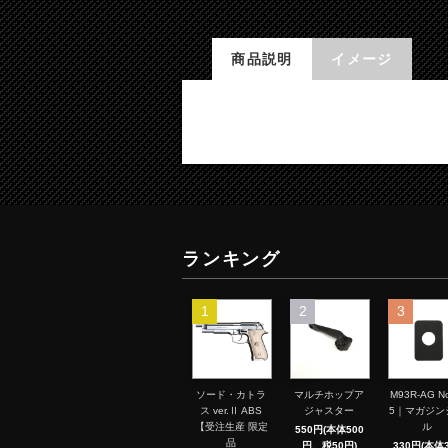
商品説明
イメージ
ランキング
1
2
3
ソード・カトラ
マルチホップア
M93R-AG No
ス ver.Ⅱ ABS
ジャスター
5｜マガジン
【受注生産 限定
ル
550円(本体500
品
円、税50円)
330円(本体3