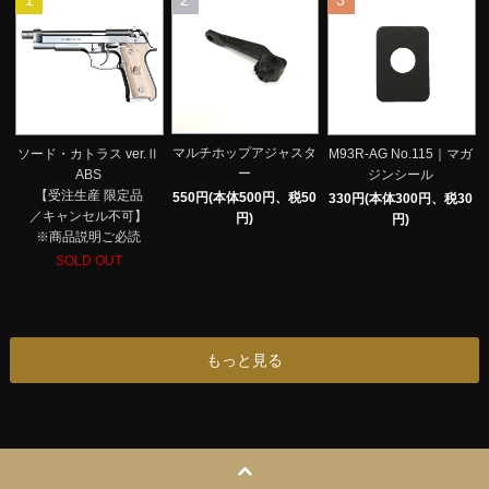
1
2
3
マルチホップアジャスタ
ソード・カトラス ver.Ⅱ
M93R-AG No.115｜マガ
ー
ABS
ジンシール
【受注生産 限定品
550円(本体500円、税50
330円(本体300円、税30
／キャンセル不可】
円)
円)
※商品説明ご必読
SOLD OUT
もっと見る