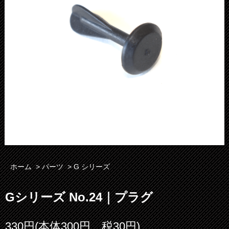
ホーム
>
パーツ
>
G シリーズ
Gシリーズ No.24｜プラグ
330円(本体300円、税30円)