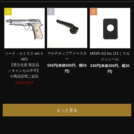
1
2
3
マルチホップアジャスタ
ソード・カトラス ver.Ⅱ
M93R-AG No.115｜マガ
ー
ABS
ジンシール
【受注生産 限定品
550円(本体500円、税50
330円(本体300円、税30
／キャンセル不可】
円)
円)
※商品説明ご必読
SOLD OUT
もっと見る