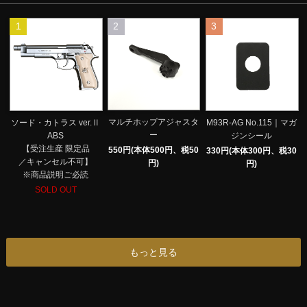
1
2
3
マルチホップアジャスタ
ソード・カトラス ver.Ⅱ
M93R-AG No.115｜マガ
ー
ABS
ジンシール
【受注生産 限定品
550円(本体500円、税50
330円(本体300円、税30
／キャンセル不可】
円)
円)
※商品説明ご必読
SOLD OUT
もっと見る